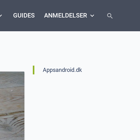
close
arrow_down
GUIDES
ANMELDELSER
keyboard_arrow_down
search
Appsandroid.dk