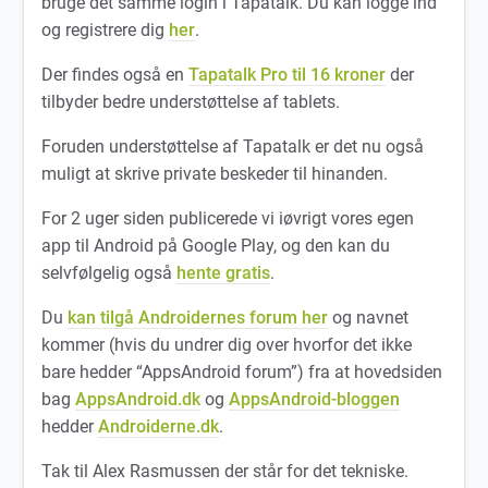
bruge det samme login i Tapatalk. Du kan logge ind
og registrere dig
her
.
Der findes også en
Tapatalk Pro til 16 kroner
der
tilbyder bedre understøttelse af tablets.
Foruden understøttelse af Tapatalk er det nu også
muligt at skrive private beskeder til hinanden.
For 2 uger siden publicerede vi iøvrigt vores egen
app til Android på Google Play, og den kan du
selvfølgelig også
hente gratis
.
Du
kan tilgå Androidernes forum her
og navnet
kommer (hvis du undrer dig over hvorfor det ikke
bare hedder “AppsAndroid forum”) fra at hovedsiden
bag
AppsAndroid.dk
og
AppsAndroid-bloggen
hedder
Androiderne.dk
.
Tak til Alex Rasmussen der står for det tekniske.