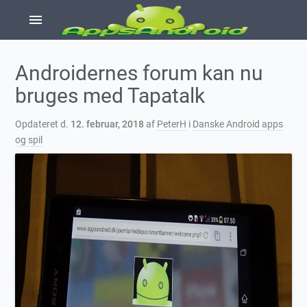
menu
Androidernes forum kan nu
bruges med Tapatalk
Opdateret d.
12. februar, 2018
af
PeterH
i
Danske Android apps
og spil