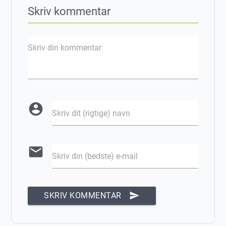
Skriv kommentar
Skriv din kommentar
account_circle
Skriv dit (rigtige) navn
email
Skriv din (bedste) e-mail
send
SKRIV KOMMENTAR