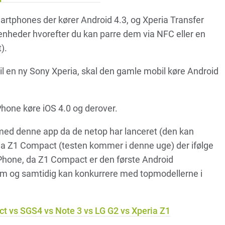
artphones der kører Android 4.3, og Xperia Transfer
 enheder hvorefter du kan parre dem via NFC eller en
).
til en ny Sony Xperia, skal den gamle mobil køre Android
iPhone køre iOS 4.0 og derover.
n med denne app da de netop har lanceret (den kan
ia Z1 Compact (testen kommer i denne uge) der ifølge
Phone, da Z1 Compact er den første Android
rm og samtidig kan konkurrere med topmodellerne i
 vs SGS4 vs Note 3 vs LG G2 vs Xperia Z1