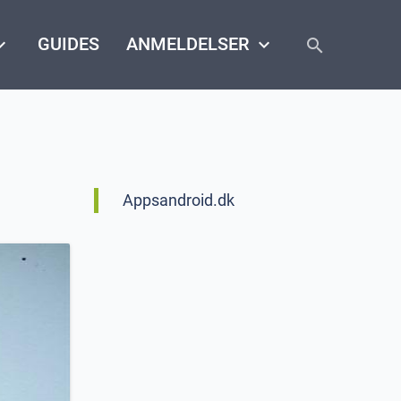
close
arrow_down
GUIDES
ANMELDELSER
keyboard_arrow_down
search
Appsandroid.dk