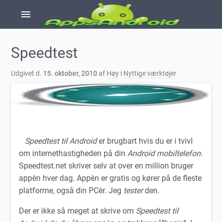
menu
Speedtest
Udgivet d.
15. oktober, 2010
af
Høy
i
Nyttige værktøjer
Speedtest til Android
er brugbart hvis du er i tvivl
om internethastigheden på din
Android mobiltelefon
.
Speedtest.net skriver selv at over en million bruger
appèn hver dag. Appèn er gratis og kører på de fleste
platforme, også din PCèr. Jeg
tester
den.
Der er ikke så meget at skrive om
Speedtest til