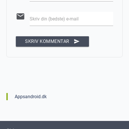
email
Skriv din (bedste) e-mail
send
SKRIV KOMMENTAR
Appsandroid.dk