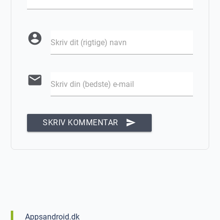
account_circle
Skriv dit (rigtige) navn
email
Skriv din (bedste) e-mail
send
SKRIV KOMMENTAR
Appsandroid.dk