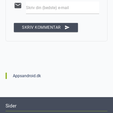
email
Skriv din (bedste) e-mail
send
SKRIV KOMMENTAR
Appsandroid.dk
Sider