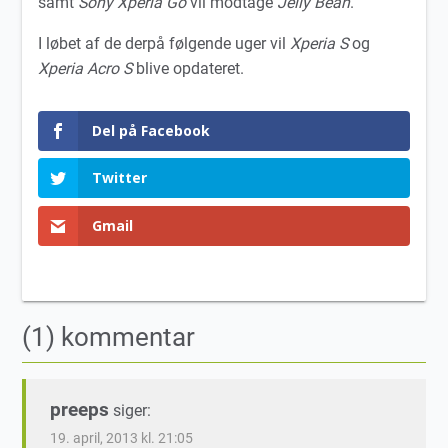
samt
Sony Xperia Go
vil modtage
Jelly Bean
.
I løbet af de derpå følgende uger vil
Xperia S
og
Xperia Acro S
blive opdateret.
Del på Facebook
Twitter
Gmail
(1) kommentar
preeps
siger:
19. april, 2013 kl. 21:05