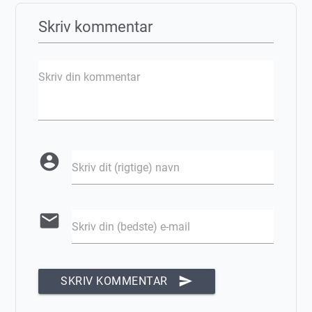
Skriv kommentar
Skriv din kommentar
account_circle
Skriv dit (rigtige) navn
email
Skriv din (bedste) e-mail
send
SKRIV KOMMENTAR