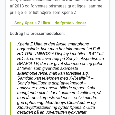
af 2013 og forventes prismæssigt at ligge i samme
prisleje, eller lidt højere, som Xperia Z.
– Sony Xperia Z Ultra – de første videoer
Uddrag fra pressemeddelsen:
Xperia Z Ultra er den første smartphone
nogensinde, hvor man har inkorporeret et Full
HD TRILUMINOS™ Display i mobilen.
6.4” Full
HD skærmen
lever højt på Sony’s ekspertise fra
BRAVIA TV, der har givet skærmen en rig palet
af farver, som giver den skarpeste
skærmoplevelse, man kan forestille sig.
Samtidig kan telefonen med X-Reality™ –
Sony’s intelligente display-teknologi –
analysere hvert eneste billede og genskabe
manglende pixels for at optimere kvaliteten, så
man får de skarpeste videoer – selv i mindre
god opløsning. Med Sonys ClearAudio+ og
Xloud-lydforstærkning byder Xperia Z Ultra
desuden på en uovertruffen lydkvalitet