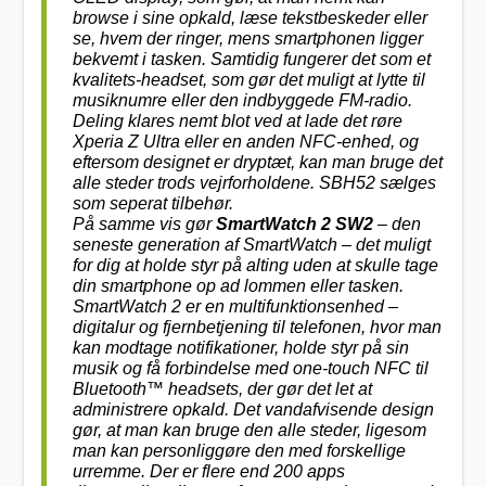
browse i sine opkald, læse tekstbeskeder eller
se, hvem der ringer, mens smartphonen ligger
bekvemt i tasken. Samtidig fungerer det som et
kvalitets-headset, som gør det muligt at lytte til
musiknumre eller den indbyggede FM-radio.
Deling klares nemt blot ved at lade det røre
Xperia Z Ultra eller en anden NFC-enhed, og
eftersom designet er dryptæt, kan man bruge det
alle steder trods vejrforholdene. SBH52 sælges
som seperat tilbehør.
På samme vis gør
SmartWatch 2 SW2
– den
seneste generation af SmartWatch – det muligt
for dig at holde styr på alting uden at skulle tage
din smartphone op ad lommen eller tasken.
SmartWatch 2 er en multifunktionsenhed –
digitalur og
fjernbetjening
til telefonen, hvor man
kan modtage notifikationer, holde styr på sin
musik og få forbindelse med one-touch NFC til
Bluetooth™ headsets, der gør det let at
administrere opkald. Det vandafvisende design
gør, at man kan bruge den alle steder, ligesom
man kan personliggøre den med forskellige
urremme. Der er flere end 200 apps