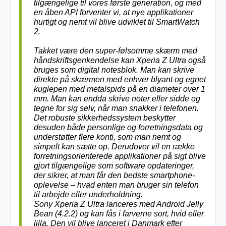
tilgængelige til vores første generation, og med
en åben API forventer vi, at nye applikationer
hurtigt og nemt vil blive udviklet til SmartWatch
2.
Takket være den super-følsomme skærm med
håndskriftsgenkendelse kan Xperia Z Ultra også
bruges som digital notesblok. Man kan skrive
direkte på skærmen med enhver blyant og egnet
kuglepen med metalspids på en diameter over 1
mm. Man kan endda skrive noter eller sidde og
tegne for sig selv, når man snakker i telefonen.
Det robuste sikkerhedssystem beskytter
desuden både personlige og forretningsdata og
understøtter flere konti, som man nemt og
simpelt kan sætte op. Derudover vil en række
forretningsorienterede applikationer på sigt blive
gjort tilgængelige som software opdateringer,
der sikrer, at man får den bedste smartphone-
oplevelse – hvad enten man bruger sin telefon
til arbejde eller underholdning.
Sony Xperia Z Ultra lanceres med Android Jelly
Bean (4.2.2) og kan fås i farverne sort, hvid eller
lilla. Den vil blive lanceret i Danmark efter