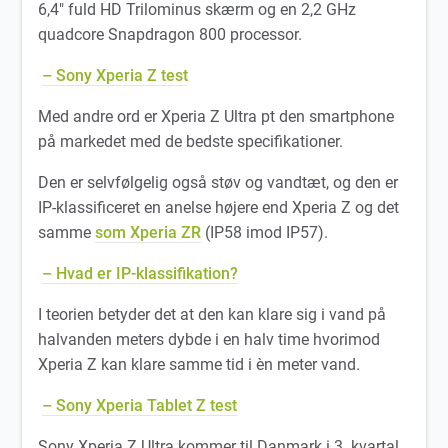
6,4″ fuld HD Trilominus skærm og en 2,2 GHz
quadcore Snapdragon 800 processor.
– Sony Xperia Z test
Med andre ord er Xperia Z Ultra pt den smartphone
på markedet med de bedste specifikationer.
Den er selvfølgelig også støv og vandtæt, og den er
IP-klassificeret en anelse højere end Xperia Z og det
samme
som Xperia ZR
(IP58 imod IP57).
– Hvad er IP-klassifikation?
I teorien betyder det at den kan klare sig i vand på
halvanden meters dybde i en halv time hvorimod
Xperia Z kan klare samme tid i èn meter vand.
– Sony Xperia Tablet Z test
Sony Xperia Z Ultra kommer til Danmark i 3. kvartal