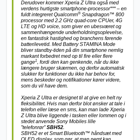
Derudover kommer Xperia Z Ultra også med
verdens hurtigste smartphone-processor*** – en
®
fuldt integreret Qualcomm
Snapdragon™ 800
processor med 2.2 GHz quad-core CPUer, 4G
LTE og HD voice, som giver en ubesværet og
sammenhængende underholdningsoplevelse,
en fantastisk hastighed og branchens førende
batterilevetid. Med Battery STAMINA Mode
bliver standby-tiden på din smartphone nemlig
markant forbedret med op til fire eller flere
1
gange
, fordi den kan genkende, når du ikke
længere bruger skærmen, og derfor automatisk
slukker for funktioner du ikke har behov for,
mens beskeder og notifikationer kører videre,
som du vil have dem.
Xperia Z Ultra er designet til at give en helt ny
fleksibilitet. Hvis man derfor blot ønsker at tale i
telefon eller læse en sms, kan man lade Xperia
Z Ultra blive liggende i tasken eller lommen og i
stedet anvende Sony Mobiles lille
”telefonrør”
SBH52
.
SBH52 er et Smart Bluetooth™ håndsæt med
OLED display, som gør, at man nemt kan