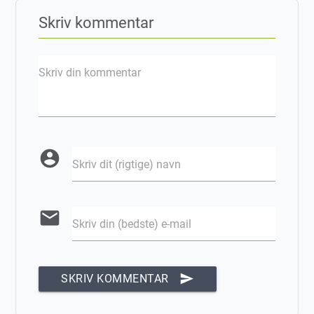
Skriv kommentar
Skriv din kommentar
account_circle
Skriv dit (rigtige) navn
email
Skriv din (bedste) e-mail
send
SKRIV KOMMENTAR