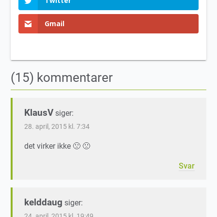
Twitter
Gmail
(15) kommentarer
KlausV
siger:
28. april, 2015 kl. 7:34
det virker ikke 🙁 🙁
Svar
kelddaug
siger:
24. april, 2015 kl. 19:49