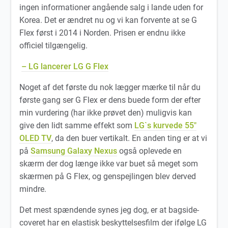
ingen informationer angående salg i lande uden for
Korea. Det er ændret nu og vi kan forvente at se G
Flex først i 2014 i Norden. Prisen er endnu ikke
officiel tilgængelig.
– LG lancerer LG G Flex
Noget af det første du nok lægger mærke til når du
første gang ser G Flex er dens buede form der efter
min vurdering (har ikke prøvet den) muligvis kan
give den lidt samme effekt som
LG`s kurvede 55″
OLED TV
, da den buer vertikalt. En anden ting er at vi
på
Samsung Galaxy Nexus
også oplevede en
skærm der dog længe ikke var buet så meget som
skærmen på G Flex, og genspejlingen blev derved
mindre.
Det mest spændende synes jeg dog, er at bagside-
coveret har en elastisk beskyttelsesfilm der ifølge LG