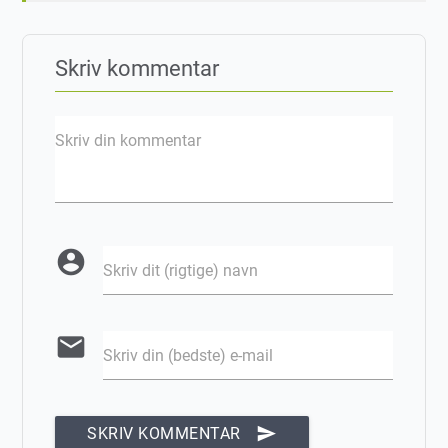
Skriv kommentar
Skriv din kommentar
account_circle
Skriv dit (rigtige) navn
email
Skriv din (bedste) e-mail
send
SKRIV KOMMENTAR