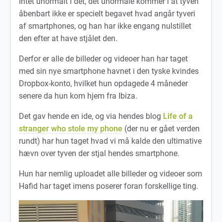
Intet unormalt i det, det unormale kommer i at tyven
åbenbart ikke er specielt begavet hvad angår tyveri
af smartphones, og han har ikke engang nulstillet
den efter at have stjålet den.
Derfor er alle de billeder og videoer han har taget
med sin nye smartphone havnet i den tyske kvindes
Dropbox-konto, hvilket hun opdagede 4 måneder
senere da hun kom hjem fra Ibiza.
Det gav hende en ide, og via hendes blog
Life of a
stranger who stole my phone
(der nu er gået verden
rundt) har hun taget hvad vi må kalde den ultimative
hævn over tyven der stjal hendes smartphone.
Hun har nemlig uploadet alle billeder og videoer som
Hafid har taget imens poserer foran forskellige ting.