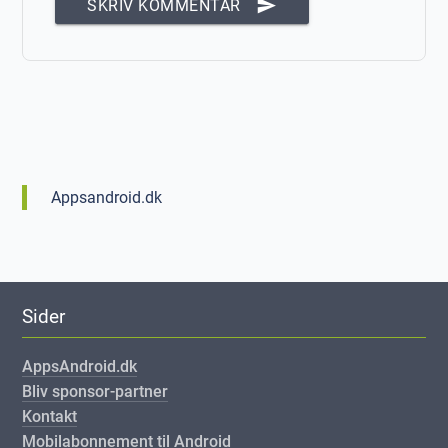
send
SKRIV KOMMENTAR
Appsandroid.dk
Sider
AppsAndroid.dk
Bliv sponsor-partner
Kontakt
Mobilabonnement til Android