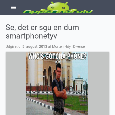
menu
Se, det er sgu en dum
smartphonetyv
Udgivet d.
5. august, 2013
af
Morten Høy
i
Diverse