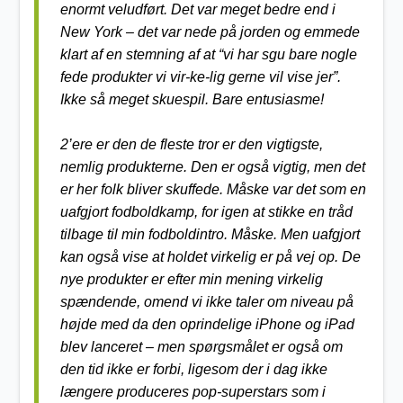
enormt veludført. Det var meget bedre end i
New York – det var nede på jorden og emmede
klart af en stemning af at “vi har sgu bare nogle
fede produkter vi vir-ke-lig gerne vil vise jer”.
Ikke så meget skuespil. Bare entusiasme!
2’ere er den de fleste tror er den vigtigste,
nemlig produkterne. Den er også vigtig, men det
er her folk bliver skuffede. Måske var det som en
uafgjort fodboldkamp, for igen at stikke en tråd
tilbage til min fodboldintro. Måske. Men uafgjort
kan også vise at holdet virkelig er på vej op. De
nye produkter er efter min mening virkelig
spændende, omend vi ikke taler om niveau på
højde med da den oprindelige iPhone og iPad
blev lanceret – men spørgsmålet er også om
den tid ikke er forbi, ligesom der i dag ikke
længere produceres pop-superstars som i