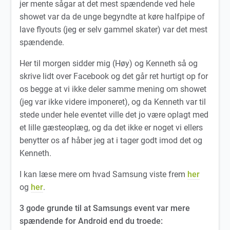
jer mente sågar at det mest spændende ved hele
showet var da de unge begyndte at køre halfpipe of
lave flyouts (jeg er selv gammel skater) var det mest
spændende.
Her til morgen sidder mig (Høy) og Kenneth så og
skrive lidt over Facebook og det går ret hurtigt op for
os begge at vi ikke deler samme mening om showet
(jeg var ikke videre imponeret), og da Kenneth var til
stede under hele eventet ville det jo være oplagt med
et lille gæsteoplæg, og da det ikke er noget vi ellers
benytter os af håber jeg at i tager godt imod det og
Kenneth.
I kan læse mere om hvad Samsung viste frem
her
og
her
.
3 gode grunde til at Samsungs event var mere
spændende for Android end du troede: