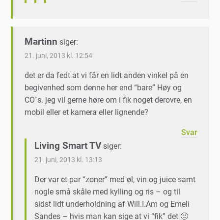
Martinn
siger:
21. juni, 2013 kl. 12:54
det er da fedt at vi får en lidt anden vinkel på en
begivenhed som denne her end “bare” Høy og
CO`s. jeg vil gerne høre om i fik noget derovre, en
mobil eller et kamera eller lignende?
Svar
Living Smart TV
siger:
21. juni, 2013 kl. 13:13
Der var et par “zoner” med øl, vin og juice samt
nogle små skåle med kylling og ris – og til
sidst lidt underholdning af Will.I.Am og Emeli
Sandes – hvis man kan sige at vi “fik” det 🙂