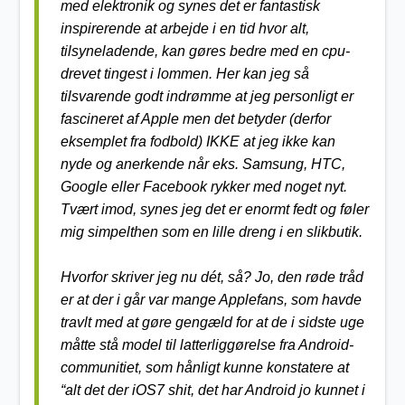
med elektronik og synes det er fantastisk
inspirerende at arbejde i en tid hvor alt,
tilsyneladende, kan gøres bedre med en cpu-
drevet tingest i lommen. Her kan jeg så
tilsvarende godt indrømme at jeg personligt er
fascineret af Apple men det betyder (derfor
eksemplet fra fodbold) IKKE at jeg ikke kan
nyde og anerkende når eks. Samsung, HTC,
Google eller Facebook rykker med noget nyt.
Tvært imod, synes jeg det er enormt fedt og føler
mig simpelthen som en lille dreng i en slikbutik.
Hvorfor skriver jeg nu dét, så? Jo, den røde tråd
er at der i går var mange Applefans, som havde
travlt med at gøre gengæld for at de i sidste uge
måtte stå model til latterliggørelse fra Android-
communitiet, som hånligt kunne konstatere at
“alt det der iOS7 shit, det har Android jo kunnet i