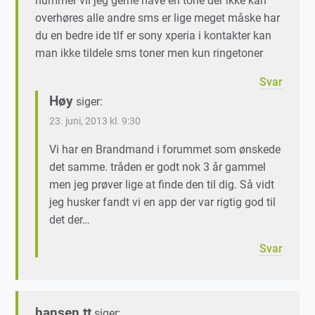
nummer vil jeg gerne have en tone der ikke kan
overhøres alle andre sms er lige meget måske har
du en bedre ide tlf er sony xperia i kontakter kan
man ikke tildele sms toner men kun ringetoner
Svar
Høy
siger:
23. juni, 2013 kl. 9:30
Vi har en Brandmand i forummet som ønskede
det samme. tråden er godt nok 3 år gammel
men jeg prøver lige at finde den til dig. Så vidt
jeg husker fandt vi en app der var rigtig god til
det der…
Svar
hansen tt
siger: