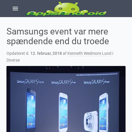
menu
Samsungs event var mere
spændende end du troede
Opdateret d.
12. februar, 2018
af
Kenneth Wedmore Lund
i
Diverse