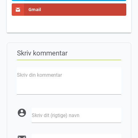
Gmail
Skriv kommentar
Skriv din kommentar
account_circle
Skriv dit (rigtige) navn