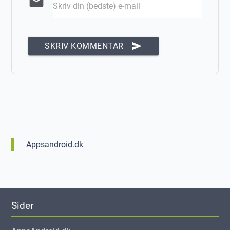
email
Skriv din (bedste) e-mail
send
SKRIV KOMMENTAR
Appsandroid.dk
Sider