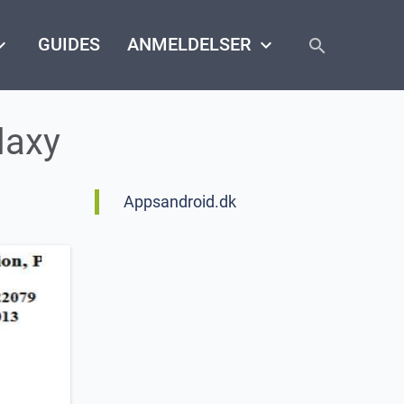
close
arrow_down
GUIDES
ANMELDELSER
keyboard_arrow_down
search
laxy
Appsandroid.dk