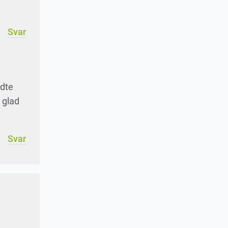
Svar
ldte
 glad
Svar