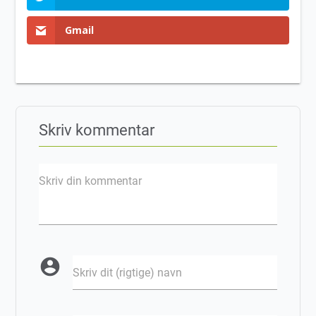
Gmail
Skriv kommentar
Skriv din kommentar
account_circle
Skriv dit (rigtige) navn