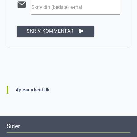
email
Skriv din (bedste) e-mail
send
SKRIV KOMMENTAR
Appsandroid.dk
Sider