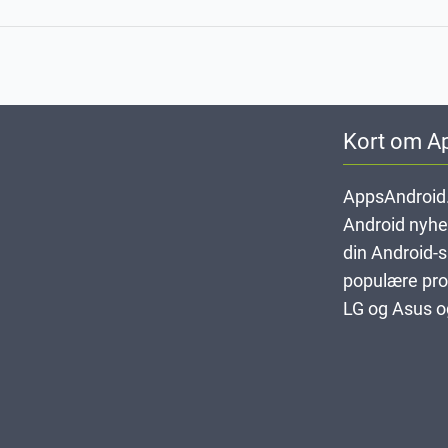
Kort om A
AppsAndroid.
Android nyheds
din Android-
populære pro
LG og Asus og