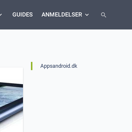
close
arrow_down
GUIDES
ANMELDELSER
keyboard_arrow_down
search
Appsandroid.dk