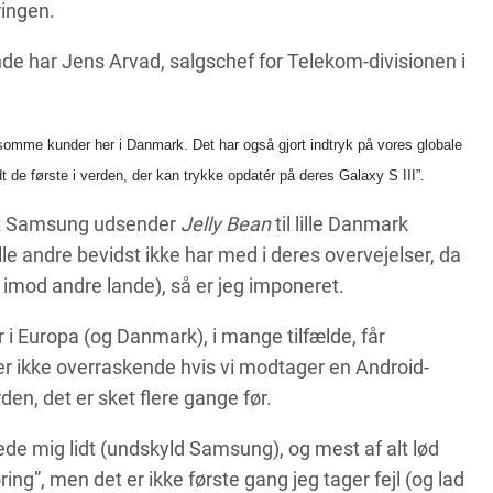
eringen.
de har Jens Arvad, salgschef for Telekom-divisionen i
somme kunder her i Danmark. Det har også gjort indtryk på vores globale
t de første i verden, der kan trykke opdatér på deres Galaxy S III”.
, at Samsung udsender
Jelly Bean
til lille Danmark
e andre bevidst ikke har med i deres overvejelser, da
p imod andre lande), så er jeg imponeret.
r i Europa (og Danmark), i mange tilfælde, får
 er ikke overraskende hvis vi modtager en Android-
den, det er sket flere gange før.
de mig lidt (undskyld Samsung), og mest af alt lød
ng”, men det er ikke første gang jeg tager fejl (og lad