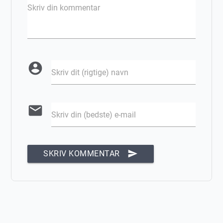
Skriv din kommentar
account_circle
Skriv dit (rigtige) navn
email
Skriv din (bedste) e-mail
send
SKRIV KOMMENTAR