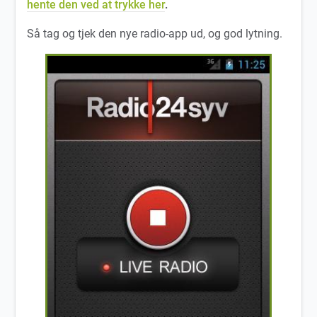
hente den ved at trykke her
.
Så tag og tjek den nye radio-app ud, og god lytning.