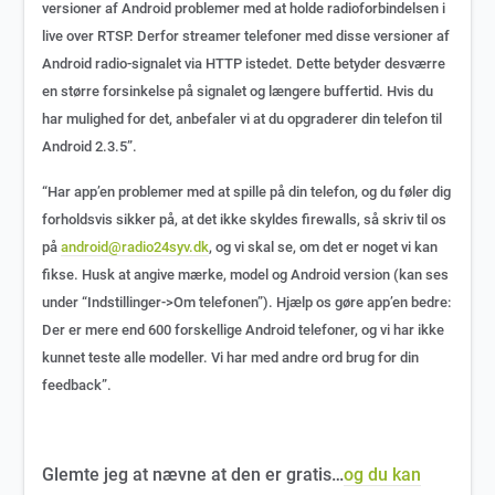
versioner af Android problemer med at holde radioforbindelsen i
live over RTSP. Derfor streamer telefoner med disse versioner af
Android radio-signalet via HTTP istedet. Dette betyder desværre
en større forsinkelse på signalet og længere buffertid. Hvis du
har mulighed for det, anbefaler vi at du opgraderer din telefon til
Android 2.3.5”.
“Har app’en problemer med at spille på din telefon, og du føler dig
forholdsvis sikker på, at det ikke skyldes firewalls, så skriv til os
på
android@radio24syv.dk
, og vi skal se, om det er noget vi kan
fikse. Husk at angive mærke, model og Android version (kan ses
under “Indstillinger->Om telefonen”). Hjælp os gøre app’en bedre:
Der er mere end 600 forskellige Android telefoner, og vi har ikke
kunnet teste alle modeller. Vi har med andre ord brug for din
feedback”.
Glemte jeg at nævne at den er gratis…
og du kan