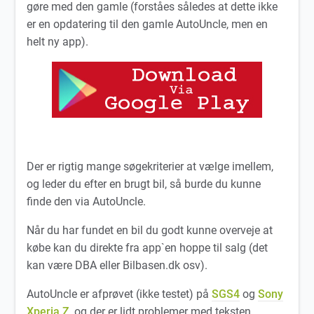
gøre med den gamle (forståes således at dette ikke
er en opdatering til den gamle AutoUncle, men en
helt ny app).
Der er rigtig mange søgekriterier at vælge imellem,
og leder du efter en brugt bil, så burde du kunne
finde den via AutoUncle.
Når du har fundet en bil du godt kunne overveje at
købe kan du direkte fra app`en hoppe til salg (det
kan være DBA eller Bilbasen.dk osv).
AutoUncle er afprøvet (ikke testet) på
SGS4
og
Sony
Xperia Z
, og der er lidt problemer med teksten