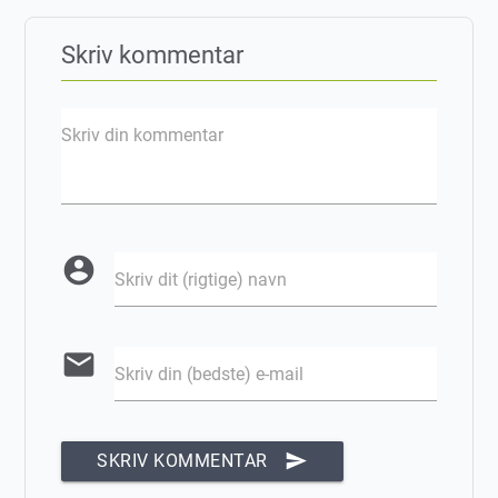
Skriv kommentar
Skriv din kommentar
account_circle
Skriv dit (rigtige) navn
email
Skriv din (bedste) e-mail
send
SKRIV KOMMENTAR