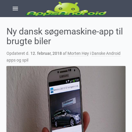
menu
Ny dansk søgemaskine-app til
brugte biler
Opdateret d.
12. februar, 2018
af
Morten Høy
i
Danske Android
apps og spil