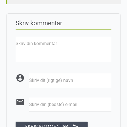
Skriv kommentar
Skriv din kommentar
account_circle
Skriv dit (rigtige) navn
email
Skriv din (bedste) e-mail
send
SKRIV KOMMENTAR