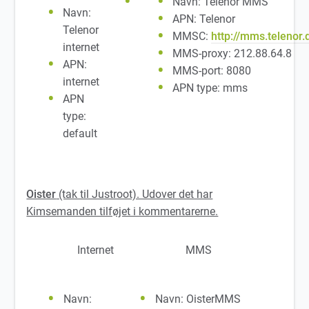
Navn: Telenor MMS
Navn:
APN: Telenor
Telenor
MMSC:
http://mms.telenor.
internet
MMS-proxy: 212.88.64.8
APN:
MMS-port: 8080
internet
APN type: mms
APN
type:
default
Oister
(tak til Justroot). Udover det har
Kimsemanden tilføjet i kommentarerne.
Internet
MMS
Navn:
Navn: OisterMMS