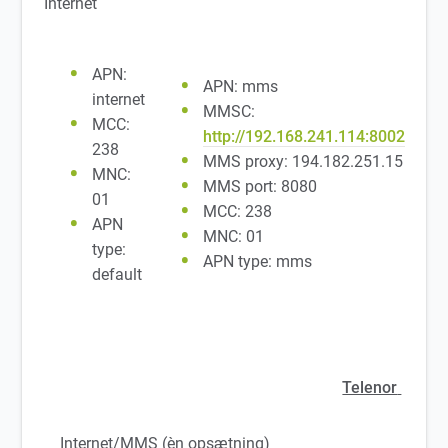
Internet
APN:
APN: mms
internet
MMSC:
MCC:
http://192.168.241.114:8002
238
MMS proxy: 194.182.251.15
MNC:
MMS port: 8080
01
MCC: 238
APN
MNC: 01
type:
APN type: mms
default
Telenor
Internet/MMS (èn opsætning)