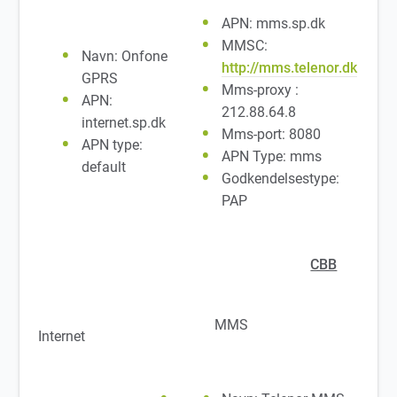
APN: mms.sp.dk
MMSC:
Navn: Onfone
http://mms.telenor.dk
GPRS
Mms-proxy :
APN:
212.88.64.8
internet.sp.dk
Mms-port: 8080
APN type:
APN Type: mms
default
Godkendelsestype:
PAP
CBB
MMS
Internet