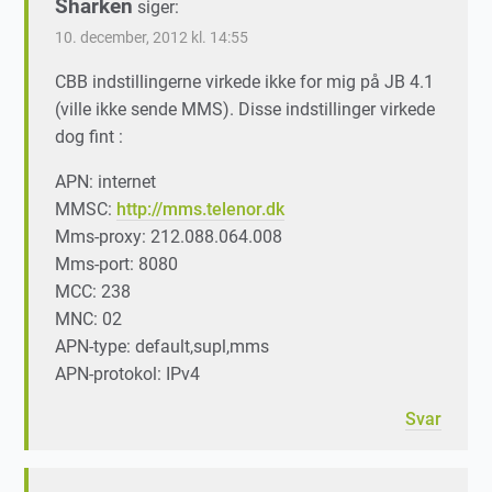
Sharken
siger:
10. december, 2012 kl. 14:55
CBB indstillingerne virkede ikke for mig på JB 4.1
(ville ikke sende MMS). Disse indstillinger virkede
dog fint :
APN: internet
MMSC:
http://mms.telenor.dk
Mms-proxy: 212.088.064.008
Mms-port: 8080
MCC: 238
MNC: 02
APN-type: default,supl,mms
APN-protokol: IPv4
Svar