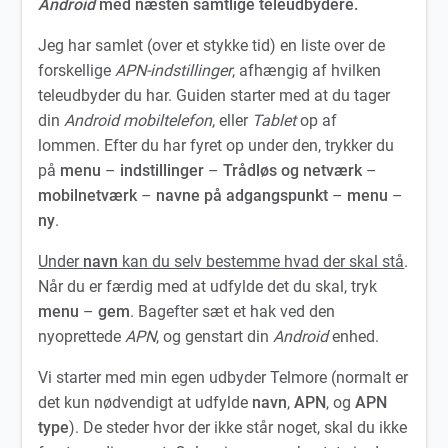
Android
med næsten samtlige teleudbydere.
Jeg har samlet (over et stykke tid) en liste over de
forskellige
APN-indstillinger
, afhængig af hvilken
teleudbyder du har. Guiden starter med at du tager
din
Android mobiltelefon
, eller
Tablet
op af
lommen. Efter du har fyret op under den, trykker du
på
menu
–
indstillinger
–
Trådløs og netværk
–
mobilnetværk
–
navne på adgangspunkt
–
menu
–
ny
.
Under
navn
kan du selv bestemme hvad der skal stå
.
Når du er færdig med at udfylde det du skal, tryk
menu
–
gem
. Bagefter sæt et hak ved den
nyoprettede
APN
, og genstart din
Android
enhed.
Vi starter med min egen udbyder Telmore (normalt er
det kun nødvendigt at udfylde
navn
,
APN
, og
APN
type
). De steder hvor der ikke står noget, skal du ikke