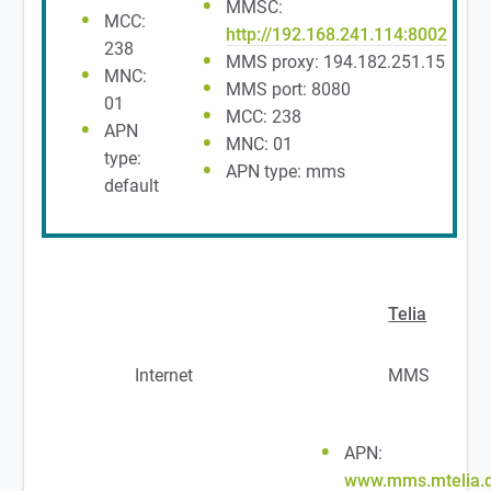
MMSC:
MCC:
http://192.168.241.114:8002
238
MMS proxy: 194.182.251.15
MNC:
MMS port: 8080
01
MCC: 238
APN
MNC: 01
type:
APN type: mms
default
Telia
Internet
MMS
APN:
www.mms.mtelia.