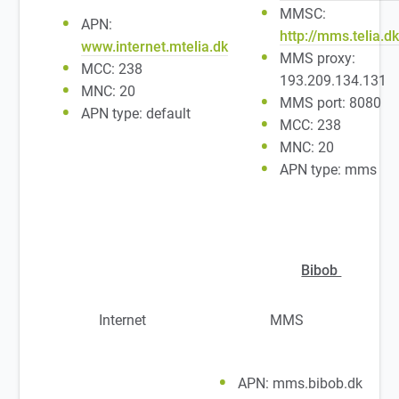
MMSC:
APN:
http://mms.telia.d
www.internet.mtelia.dk
MMS proxy:
MCC: 238
193.209.134.131
MNC: 20
MMS port: 8080
APN type: default
MCC: 238
MNC: 20
APN type: mms
Bibob
Internet
MMS
APN: mms.bibob.dk