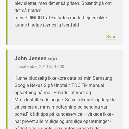
blev slettet, men det er så prisen. Spændt på om
det så holder.
men PIIIINLIGT at Fullrates medarbejdere ikke
kunne hjælpe (synes jg ivertfald
Svar
John Jensen
siger:
2. september, 2014 kl. 13:00
Kunne pludselig ikke køre data på min Samsung
Google Nexus S på Unotel / TDC.Fik manuel
opsætning på mail – både Internet og
Mms.Installerede begge .Så var der net -opdagede
så senere at mms modtagning og sending var
borte.Fik lidt tips på kundeservice – virkede ikke -
har prøvet alle mulige og umulige opsætninger -
både fra tdc/unotel og uautoriserede kilder.