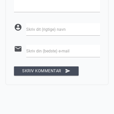
account_circle
Skriv dit (rigtige) navn
email
Skriv din (bedste) e-mail
send
SKRIV KOMMENTAR