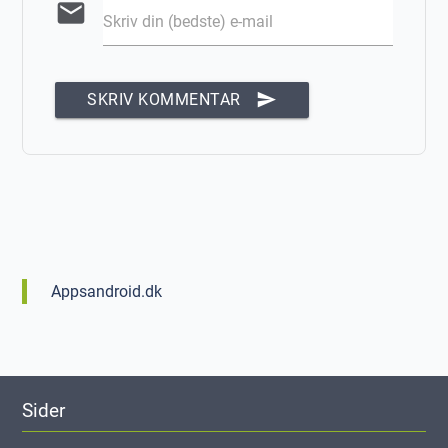
email
Skriv din (bedste) e-mail
send
SKRIV KOMMENTAR
Appsandroid.dk
Sider