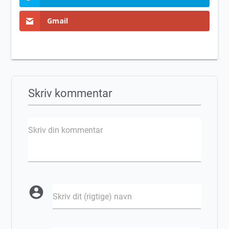
Gmail
Skriv kommentar
Skriv din kommentar
account_circle
Skriv dit (rigtige) navn