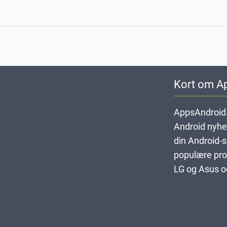
Kort om A
AppsAndroid.
Android nyheds
din Android-
populære pro
LG og Asus og