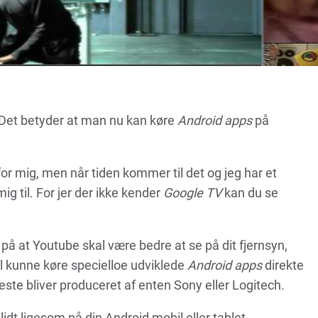
. Det betyder at man nu kan køre
Android apps
på
or mig, men når tiden kommer til det og jeg har et
g til. For jer der ikke kender
Google TV
kan du se
på at Youtube skal være bedre at se på dit fjernsyn,
al kunne køre specielloe udviklede
Android apps
direkte
meste bliver produceret af enten Sony eller Logitech.
lidt ligesom på din Android mobil eller tablet.