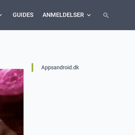
close
arrow_down
GUIDES
ANMELDELSER
keyboard_arrow_down
search
Appsandroid.dk