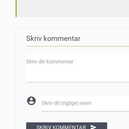
Skriv kommentar
Skriv din kommentar
account_circle
Skriv dit (rigtige) navn
send
SKRIV KOMMENTAR