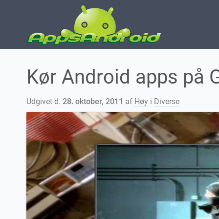
Kør Android apps på 
Udgivet d.
28. oktober, 2011
af
Høy
i
Diverse