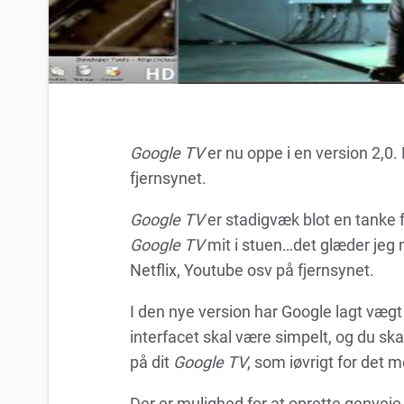
Google TV
er nu oppe i en version 2,0
fjernsynet.
Google TV
er stadigvæk blot en tanke f
Google TV
mit i stuen…det glæder jeg mi
Netflix, Youtube osv på fjernsynet.
I den nye version har Google lagt vægt 
interfacet skal være simpelt, og du sk
på dit
Google TV
, som iøvrigt for det 
Der er mulighed for at oprette genveje 