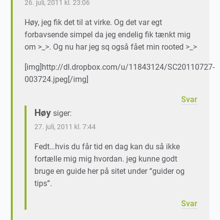
26. juli, 2011 kl. 23:06
Høy, jeg fik det til at virke. Og det var egt
forbavsende simpel da jeg endelig fik tænkt mig
om >_>. Og nu har jeg sq også fået min rooted >_>
[img]http://dl.dropbox.com/u/11843124/SC20110727-
003724.jpeg[/img]
Svar
Høy
siger:
27. juli, 2011 kl. 7:44
Fedt…hvis du får tid en dag kan du så ikke
fortælle mig mig hvordan. jeg kunne godt
bruge en guide her på sitet under “guider og
tips”.
Svar