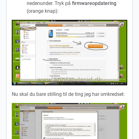
nedenunder. Tryk på
firmwareopdatering
(orange knap):
Nu skal du bare stilling til de ting jeg har omkredset: