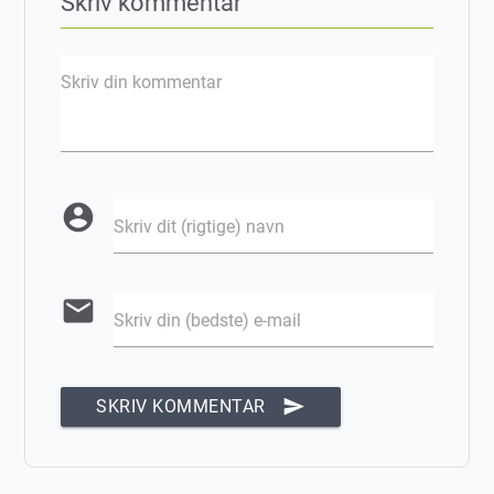
Skriv kommentar
Skriv din kommentar
account_circle
Skriv dit (rigtige) navn
email
Skriv din (bedste) e-mail
send
SKRIV KOMMENTAR