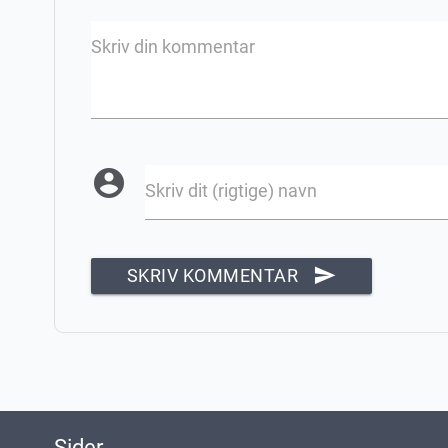
Skriv din kommentar
account_circle
Skriv dit (rigtige) navn
send
SKRIV KOMMENTAR
Sider