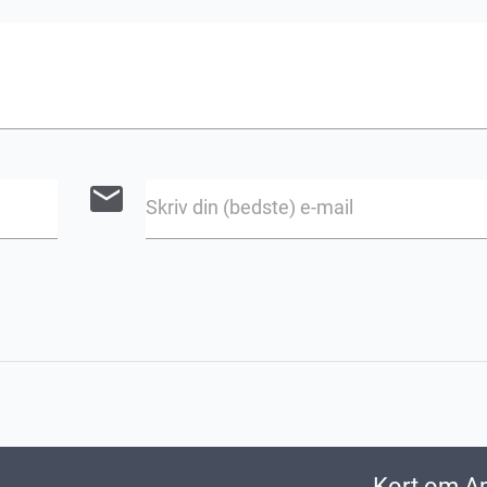
email
Skriv din (bedste) e-mail
Kort om A