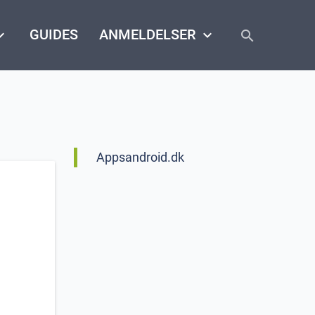
close
arrow_down
GUIDES
ANMELDELSER
keyboard_arrow_down
search
Appsandroid.dk