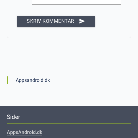
send
SKRIV KOMMENTAR
Appsandroid.dk
Sider
AppsAndroid.dk