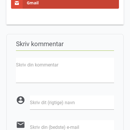
Gmail
Skriv kommentar
Skriv din kommentar
account_circle
Skriv dit (rigtige) navn
email
Skriv din (bedste) e-mail