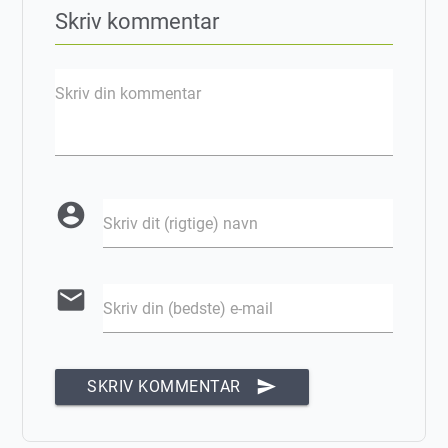
Skriv kommentar
Skriv din kommentar
account_circle
Skriv dit (rigtige) navn
email
Skriv din (bedste) e-mail
send
SKRIV KOMMENTAR