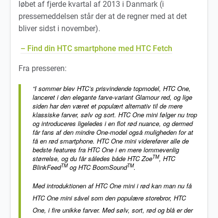
løbet af fjerde kvartal af 2013 i Danmark (i
pressemeddelsen står der at de regner med at det
bliver sidst i november).
– Find din HTC smartphone med HTC Fetch
Fra presseren:
“I sommer blev HTC’s prisvindende topmodel, HTC One,
lanceret i den elegante farve-variant Glamour red, og lige
siden har den været et populært alternativ til de mere
klassiske farver, sølv og sort. HTC One mini følger nu trop
og introduceres ligeledes i en flot rød nuance, og dermed
får fans af den mindre One-model også muligheden for at
få en rød smartphone. HTC One mini viderefører alle de
bedste features fra HTC One i en mere lommevenlig
TM
størrelse, og du får således både HTC Zoe
, HTC
TM
TM
BlinkFeed
og HTC BoomSound
.
Med introduktionen af HTC One mini i rød kan man nu få
HTC One mini såvel som den populære storebror, HTC
One, i fire unikke farver. Med sølv, sort, rød og blå er der