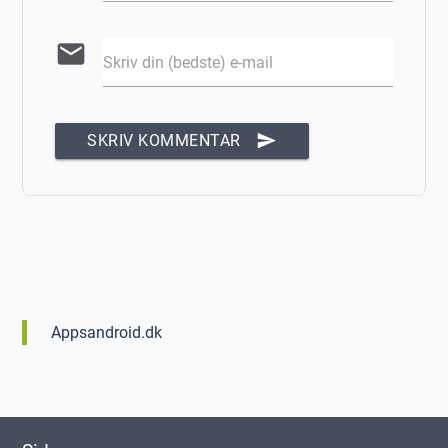
email
Skriv din (bedste) e-mail
send
SKRIV KOMMENTAR
Appsandroid.dk