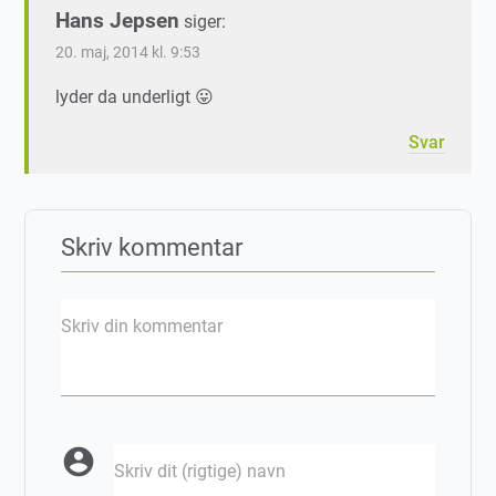
Hans Jepsen
siger:
20. maj, 2014 kl. 9:53
lyder da underligt 😛
Svar
Skriv kommentar
Skriv din kommentar
account_circle
Skriv dit (rigtige) navn