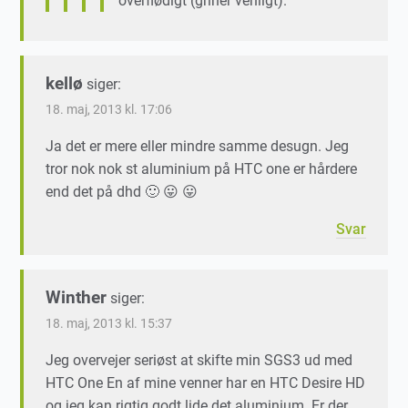
overflødigt (griner venligt).
kellø
siger:
18. maj, 2013 kl. 17:06
Ja det er mere eller mindre samme desugn. Jeg
tror nok nok st aluminium på HTC one er hårdere
end det på dhd 🙂 😛 😛
Svar
Winther
siger:
18. maj, 2013 kl. 15:37
Jeg overvejer seriøst at skifte min SGS3 ud med
HTC One En af mine venner har en HTC Desire HD
og jeg kan rigtig godt lide det aluminium. Er der