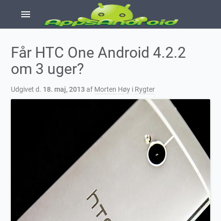
menu
Får HTC One Android 4.2.2
om 3 uger?
Udgivet d.
18. maj, 2013
af
Morten Høy
i
Rygter