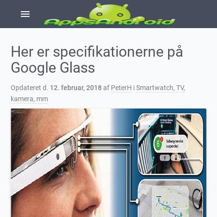
menu
Her er specifikationerne på
Google Glass
Opdateret d.
12. februar, 2018
af
PeterH
i
Smartwatch, TV,
kamera, mm