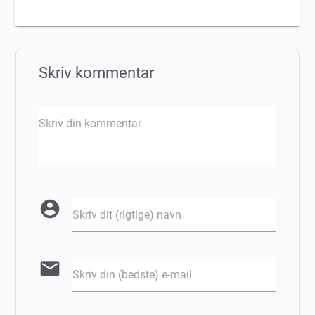
Skriv kommentar
Skriv din kommentar
account_circle
Skriv dit (rigtige) navn
email
Skriv din (bedste) e-mail