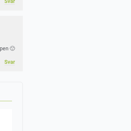
Svar
 pen 🙁
Svar