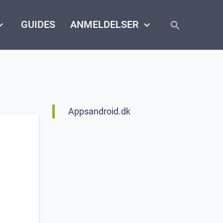
close
arrow_down
GUIDES
ANMELDELSER
keyboard_arrow_down
search
Appsandroid.dk