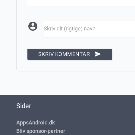
account_circle
Skriv dit (rigtige) navn
send
SKRIV KOMMENTAR
Sider
AppsAndroid.dk
Bliv sponsor-partner