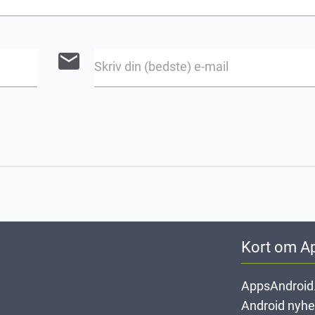
email
Skriv din (bedste) e-mail
Kort om A
AppsAndroid.
Android nyheds