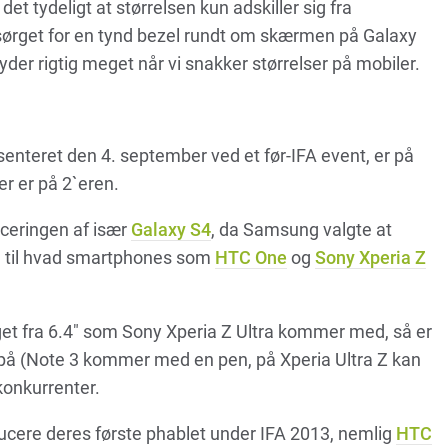
 det tydeligt at størrelsen kun adskiller sig fra
ørget for en tynd bezel rundt om skærmen på Galaxy
yder rigtig meget når vi snakker størrelser på mobiler.
nteret den 4. september ved et før-IFA event, er på
der er på 2`eren.
nceringen af især
Galaxy S4
, da Samsung valgte at
ld til hvad smartphones som
HTC One
og
Sony Xperia Z
et fra 6.4″ som Sony Xperia Z Ultra kommer med, så er
e på (Note 3 kommer med en pen, på Xperia Ultra Z kan
 konkurrenter.
ucere deres første phablet under IFA 2013, nemlig
HTC