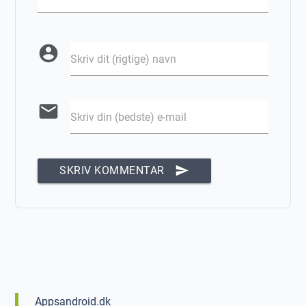
account_circle
Skriv dit (rigtige) navn
email
Skriv din (bedste) e-mail
send
SKRIV KOMMENTAR
Appsandroid.dk