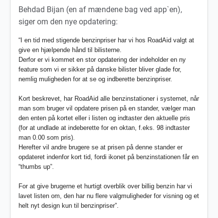
Behdad Bijan (en af mændene bag ved app`en),
siger om den nye opdatering:
“I en tid med stigende benzinpriser har vi hos RoadAid valgt at
give en hjælpende hånd til bilisterne.
Derfor er vi kommet en stor opdatering der indeholder en ny
feature som vi er sikker på danske bilister bliver glade for,
nemlig muligheden for at se og indberette benzinpriser.
Kort beskrevet, har RoadAid alle benzinstationer i systemet, når
man som bruger vil opdatere prisen på en stander, vælger man
den enten på kortet eller i listen og indtaster den aktuelle pris
(for at undlade at indeberette for en oktan, f.eks. 98 indtaster
man 0.00 som pris).
Herefter vil andre brugere se at prisen på denne stander er
opdateret indenfor kort tid, fordi ikonet på benzinstationen får en
“thumbs up”.
For at give brugerne et hurtigt overblik over billig benzin har vi
lavet listen om, den har nu flere valgmuligheder for visning og et
helt nyt design kun til benzinpriser”.