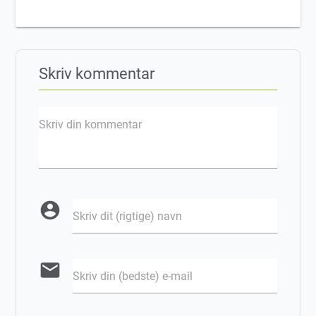
Skriv kommentar
Skriv din kommentar
account_circle
Skriv dit (rigtige) navn
email
Skriv din (bedste) e-mail