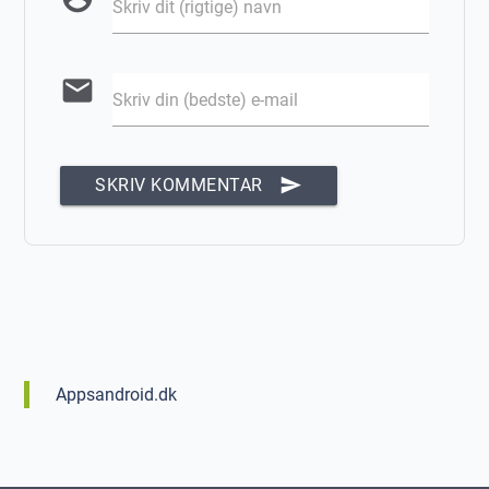
Skriv dit (rigtige) navn
email
Skriv din (bedste) e-mail
send
SKRIV KOMMENTAR
Appsandroid.dk