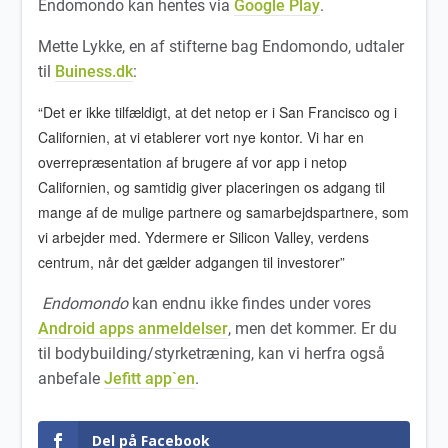
Endomondo kan hentes via
Google Play
.
Mette Lykke, en af stifterne bag Endomondo, udtaler
til
Buiness.dk
:
“Det er ikke tilfældigt, at det netop er i San Francisco og i
Californien, at vi etablerer vort nye kontor. Vi har en
overrepræsentation af brugere af vor app i netop
Californien, og samtidig giver placeringen os adgang til
mange af de mulige partnere og samarbejdspartnere, som
vi arbejder med. Ydermere er Silicon Valley
, verdens
centrum, når det gælder adgangen til investorer”
Endomondo
kan endnu ikke findes under vores
Android apps anmeldelser
, men det kommer. Er du
til bodybuilding/styrketræning, kan vi herfra også
anbefale
Jefitt app`en
.
Del på Facebook