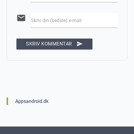
email
Skriv din (bedste) e-mail
send
SKRIV KOMMENTAR
Appsandroid.dk