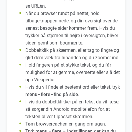
se URLèn.
Når du browser rundt på nettet, hold
tilbageknappen nede, og din oversigt over de
senest besøgte sider kommer frem. Hvis du
trykker på stjernen til højre i oversigten, bliver
siden gemt som bogmærke.
Dobbeltklik på skærmen, eller tag to fingre og
glid dem væk fra hinanden og du zoomer ind.
Hold fingeren på et stykke tekst, og du får
mulighed for at gemme, oversøtte eller slå det
op i Wikipedia.
Hvis du vil finde et bestemt ord eller tekst, tryk
menu
–
flere
–
find på side
.
Hvis du dobbeltklikker på en tekst du vil læse,
så sørger din Android mobiltelefon for, at
teksten bliver tilpasset skærmen.
Tøm browsercachen en gang om ugen.
Tryk
menu
–
flere
–
indstillinger
, der kan du