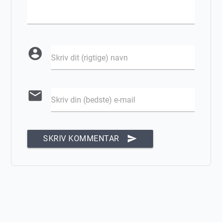
account_circle
Skriv dit (rigtige) navn
email
Skriv din (bedste) e-mail
send
SKRIV KOMMENTAR