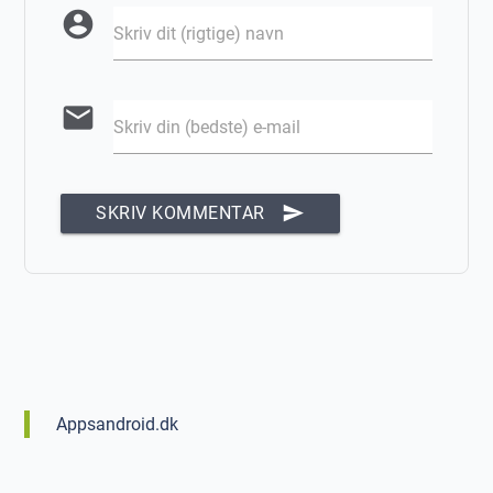
account_circle
Skriv dit (rigtige) navn
email
Skriv din (bedste) e-mail
send
SKRIV KOMMENTAR
Appsandroid.dk